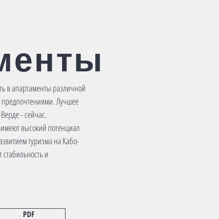
менты
ть в апартаменты различной
ми предпочтениями. Лучшее
Верде - сейчас.
 имеют высокий потенциал
развитием туризма на Кабо-
т стабильность и
PDF