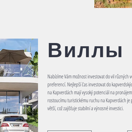
Виллы
Nabízíme Vám možnost investovat do vil různých vel
preferencí. Nejlepší čas investovat do kapverdských
na Kapverdách mají vysoký potenciál na pronájem 
rostoucímu turistickému ruchu na Kapverdách je 
větší, což zajišťuje stabilní a výnosné investici.