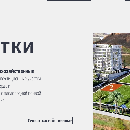
тки
охозяйственные
вестиционные участки
ерде и
 с плодородной почвой
ия.
Сельскохозяйственные