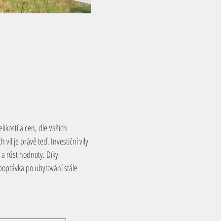
ikostí a cen, dle Vašich
 vil je právě teď. I
nvestiční vily
a růst hodnoty. Díky
poptávka po ubytování stále