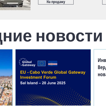
На продажу
ние новости
Инв
Вер
нов
раз