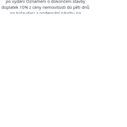
po vydání Oznámení o dokončení stavby
doplatek 10% z ceny nemovitosti do pěti dnů
po kolaudaci a podepsání návrhu na
registraci vlastnického práva nového
vlastníka v katastru nemovitostí
2. Financování vily SONHOS II
se slevou
záloha 90% z ceny nemovitosti do pěti
pracovních dnů po podpisu Smlouvy.
doplatek 10% z ceny nemovitosti do pěti dnů
po kolaudaci a podepsání návrhu na
registraci nového vlastnického práva
vlastníka v katastru nemovitostí
je poskytnuta sleva na celkovou hodnotu
pořizované nemovitosti 3%
СВЯЖИТЕСЬ С НАШИМ ОТДЕЛОМ
ПРОДАЖ
ПОЗВОНИТЕ ИЛИ НАПИШИТЕ НАМ:
Tel:
+420 736 446 317