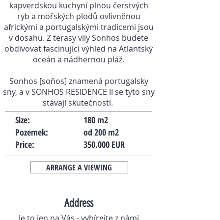
kapverdskou kuchyní plnou čerstvých
ryb a mořských plodů ovlivněnou
africkými a portugalskými tradicemi jsou
v dosahu. Z terasy vily Sonhos budete
obdivovat fascinující výhled na Atlantský
oceán a nádhernou pláž.
Sonhos [soňos] znamená portugalsky
sny, a v SONHOS RESIDENCE II se tyto sny
stávají skutečností.
Size:
180 m2
Pozemek:
od 200 m2
Price:
350.000 EUR
ARRANGE A VIEWING
Address
Je to jen na Vás - vybírejte z námi