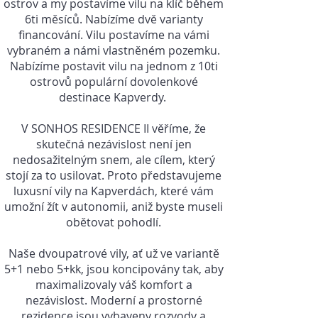
ostrov a my postavíme vilu na klíč během
6ti měsíců. Nabízíme dvě varianty
financování. Vilu postavíme na vámi
vybraném a námi vlastněném pozemku.
Nabízíme postavit vilu na jednom z 10ti
ostrovů populární dovolenkové
destinace Kapverdy.
V SONHOS RESIDENCE II věříme, že
skutečná nezávislost není jen
nedosažitelným snem, ale cílem, který
stojí za to usilovat. Proto představujeme
luxusní vily na Kapverdách, které vám
umožní žít v autonomii, aniž byste museli
obětovat pohodlí.
Naše dvoupatrové vily, ať už ve variantě
5+1 nebo 5+kk, jsou koncipovány tak, aby
maximalizovaly váš komfort a
nezávislost. Moderní a prostorné
rezidence jsou vybaveny rozvody a